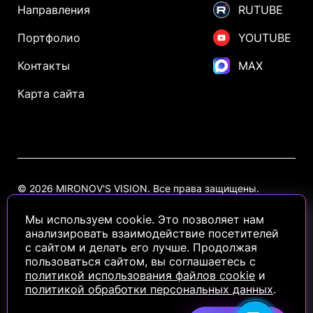
Направления
RUTUBE
Портфолио
YOUTUBE
Контакты
MAX
Карта сайта
© 2026 MIRONOV'S VISION. Все права защищены.
Политика конфиденциальности
Политика использования Cookie
Мы используем cookie. Это позволяет нам
анализировать взаимодействие посетителей
с сайтом и делать его лучше. Продолжая
Информация на сайте носит ознакомительный характер и не
пользоваться сайтом, вы соглашаетесь с
является публичной офертой, определяемой положениями статьи
437 Гражданского кодекса РФ
политикой использования файлов cookie
и
политикой обработки персональных данных
.