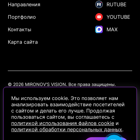
Направления
RUTUBE
Портфолио
YOUTUBE
Контакты
MAX
Карта сайта
© 2026 MIRONOV'S VISION. Все права защищены.
Политика конфиденциальности
Политика использования Cookie
Мы используем cookie. Это позволяет нам
анализировать взаимодействие посетителей
с сайтом и делать его лучше. Продолжая
Информация на сайте носит ознакомительный характер и не
пользоваться сайтом, вы соглашаетесь с
является публичной офертой, определяемой положениями статьи
437 Гражданского кодекса РФ
политикой использования файлов cookie
и
политикой обработки персональных данных
.